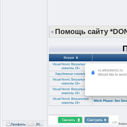
Помощь сайту *DO
Форум
Visual Novel, Визуальные
Villain's Legacy 1-2 
новеллы 18+
ru.wtrackeroc.ru
Зарубежные сериалы
Монарх: Наследие мон
Would like to send 
Visual Novel, Визуальные
Witch Trainer Silver M
новеллы 18+
Visual Novel, Визуальные
Witch Hunter / Охотни
новеллы 18+
Visual Novel, Визуальные
Witch Please: Sex Ser
новеллы 18+
_________________
Рабоч