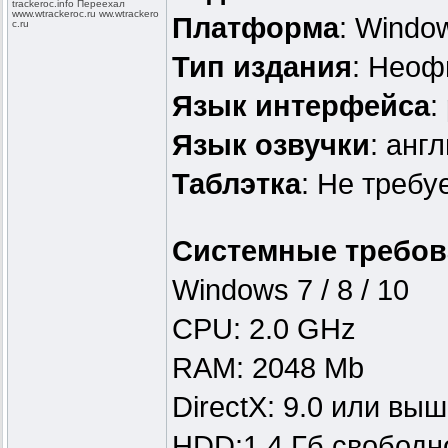
trackeroc.in
fo Переехал
www.wtracker
oc.ru ww.wtrackero
Платформа
: Windo
c.ru
Тип издания
: Нео
Язык интерфейса
:
Язык озвучки
: анг
Таблэтка
: Не требу
Системные требов
Windows 7 / 8 / 10
CPU: 2.0 GHz
RAM: 2048 Mb
DirectX: 9.0 или вы
HDD:1,4 Гб свободн