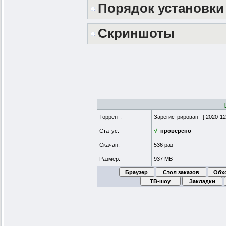
Порядок установки
Скриншоты
Торрент:
Зарегистрирован [
2020-12
Статус:
√
проверено
Скачан:
536 раз
Размер:
937 MB