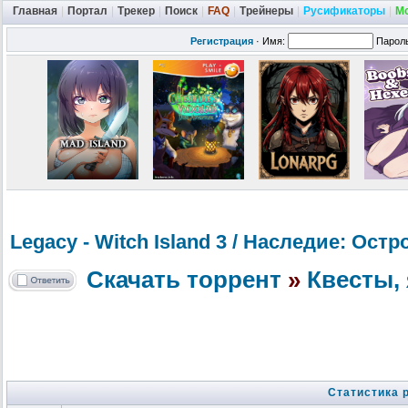
Главная
|
Портал
|
Трекер
|
Поиск
|
FAQ
|
Трейнеры
|
Русификаторы
|
М
Регистрация
·
Имя:
Парол
Legacy - Witch Island 3 / Наследие: Ост
Скачать торрент
»
Квесты, 
Статистика 