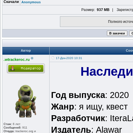
Скачали
Anonymous
Размер:
937 MB
| Зарегист
Полного источ
Автор
Соо
®
17-Дек-2020 10:31
.wtrackeroc.ru
Наследи
Год выпуска
: 2020
Жанр
: я ищу, квест
Разработчик
: Itera
Стаж:
6 лет
Издатель
: Alawar
Сообщений:
911
Откуда:
trackeroc.or
g и