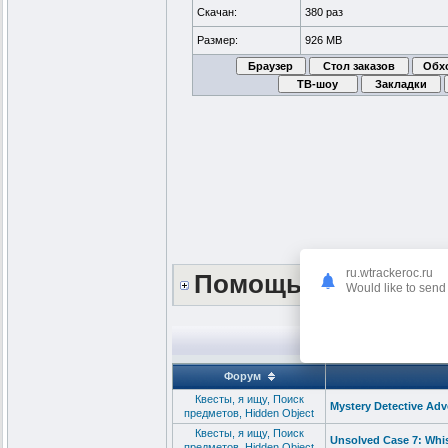
Скачан:
380 раз
Размер:
926 MB
ru.wtrackeroc.ru
Помощь сайту *DO
Would like to send 
Форум
Квесты, я ищу, Поиск
Mystery Detective Adve
предметов, Hidden Object
Квесты, я ищу, Поиск
Unsolved Case 7: Whis
предметов, Hidden Object