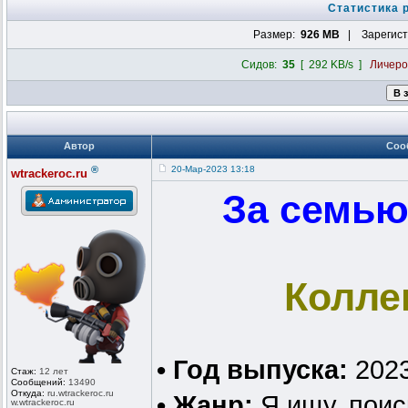
Статистика 
Размер:
926 MB
| Зарегист
Сидов:
35
[ 292 KB/s ]
Личер
Автор
Соо
®
20-Мар-2023 13:18
wtrackeroc.ru
За семью
Колле
• Год выпуска:
202
Стаж:
12 лет
Сообщений:
13490
Откуда:
ru.wtrackero
c.ru
• Жанр:
Я ищу, поис
w.wtrackeroc
.ru