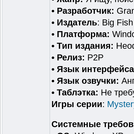
• Разработчик:
Gran
• Издатель
: Big Fi
• Платформа:
Wind
• Тип издания:
Нео
• Релиз:
P2P
• Язык интерфейса
• Язык озвучки:
Анг
• Таблэтка:
Не треб
Игры серии
:
Myster
Системные требов