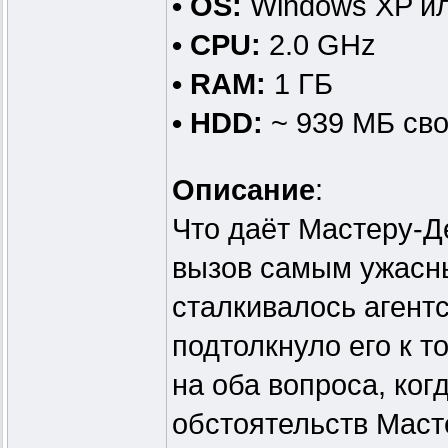
• OS:
Windows XP ил
• CPU:
2.0 GHz
• RAM:
1 ГБ
• HDD:
~ 939 МБ сво
Описание
:
Что даёт Мастеру-Д
вызов самым ужасны
сталкивалось агент
подтолкнуло его к т
на оба вопроса, ког
обстоятельств Маст