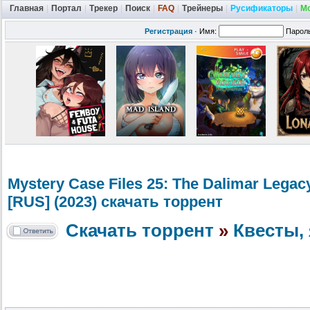
Главная
|
Портал
|
Трекер
|
Поиск
|
FAQ
|
Трейнеры
|
Русификаторы
|
М
Регистрация
·
Имя:
Парол
Mystery Case Files 25: The Dalimar Leg
[RUS] (2023) скачать торрент
Скачать торрент
»
Квесты, 