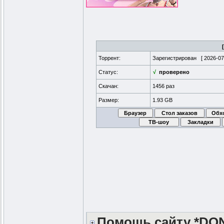
Торрент:
Зарегистрирован [
2026-07
Статус:
√
проверено
Скачан:
1456 раз
Размер:
1.93 GB
Помощь сайту *DO