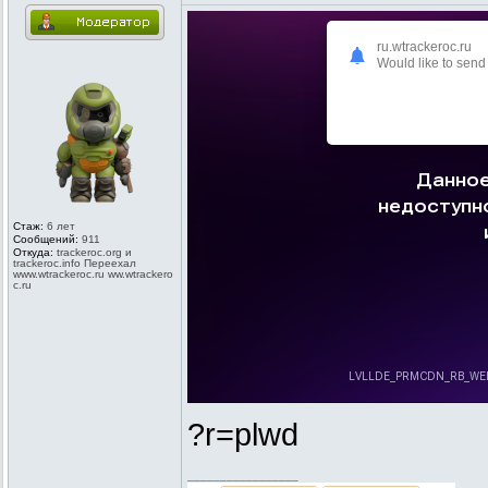
ru.wtrackeroc.ru
Would like to send 
Стаж:
6 лет
Сообщений:
911
Откуда:
trackeroc.or
g и
trackeroc.in
fo Переехал
www.wtracker
oc.ru ww.wtrackero
c.ru
?r=plwd
_________________