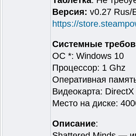
Таблeтка
: Не требу
Версия:
v0.27 Rus/
https://store.steam
Системные требов
ОС *: Windows 10
Процессор: 1 Ghz
Оперативная памят
Видеокарта: DirectX
Место на диске: 40
Описание
:
Shattered Minds — и