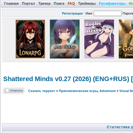
Главная
|
Портал
|
Трекер
|
Поиск
|
FAQ
|
Трейнеры
|
Русификаторы
|
М
Регистрация
·
Имя:
Парол
Shattered Minds v0.27 (2026) (ENG+RUS) 
Скачать торрент
»
Приключенческие игры, Adventure
»
Visual 
Статистика 