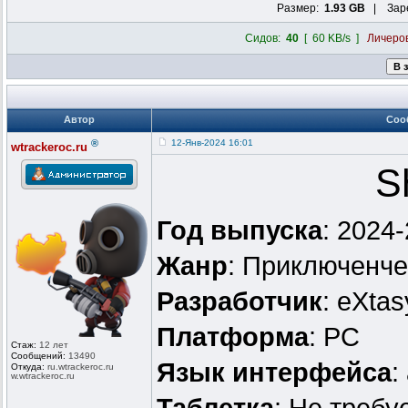
Размер:
1.93 GB
| Заре
Сидов:
40
[ 60 KB/s ]
Личеро
Автор
Соо
®
12-Янв-2024 16:01
wtrackeroc.ru
S
Год выпуска
: 2024
Жанр
: Приключенче
Разработчик
: eXta
Платформа
: PC
Стаж:
12 лет
Сообщений:
13490
Язык интерфейса
:
Откуда:
ru.wtrackero
c.ru
w.wtrackeroc
.ru