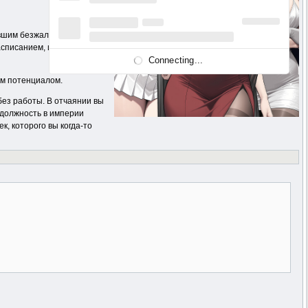
ставшим безжалостным
асписанием, играйте в мини-
Connecting...
ым потенциалом.
без работы. В отчаянии вы
 должность в империи
, которого вы когда-то