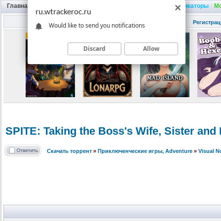
Главная
|
Портал
|
Трекер
|
Поиск
|
FAQ
|
Трейнеры
|
Русификаторы
|
М
ru.wtrackeroc.ru
Регистрац
Would like to send you notifications
Discard
Allow
SPITE: Taking the Boss's Wife, Sister an
Скачать торрент
»
Приключенческие игры, Adventure
»
Visual 