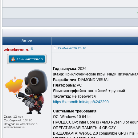
Автор
®
27-Май-2026 20:10
wtrackeroc.ru
Год выпуска
: 2026
Жанр
: Приключенческие игры, Инди, визуальна
Разработчик
: DIAMOND VISUAL
Платформа
: PC
Язык интерфейса
: английский + русский
Таблeтка
: Не требуется
https://steamdb.info/app/4242290
Системные требования
:
ОС: Windows 10 64-bit
Стаж:
12 лет
Сообщений:
13490
ПРОЦЕССОР: Intel Core i3 / AMD Ryzen 3 or equi
Откуда:
ru.wtrackero
c.ru
w.wtrackeroc
.ru
ОПЕРАТИВНАЯ ПАМЯТЬ: 4 GB ОЗУ
ВИДЕОКАРТА: WebGL 2.0 compatible GPU (Intel H