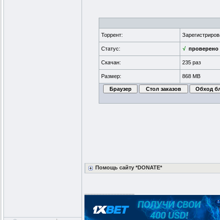
Торрент:
Зарегистриро
Статус:
√
проверено
Скачан:
235 раз
Размер:
868 MB
Помощь сайту *DONATE*
_________________