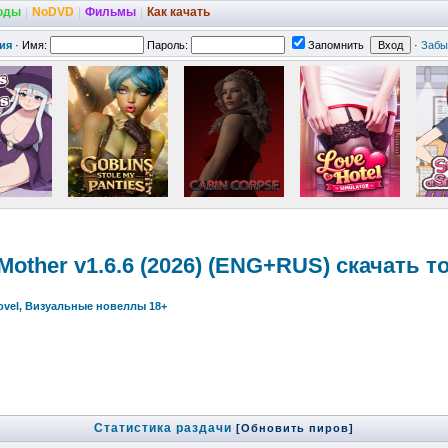
оды
|
NoDVD
|
Фильмы
|
Как качать
ия
·
Имя:
Пароль:
Запомнить
·
Забы
d Mother v1.6.6 (2026) (ENG+RUS) скачать т
Novel, Визуальные новеллы 18+
Статистика раздачи
[Обновить пиров]