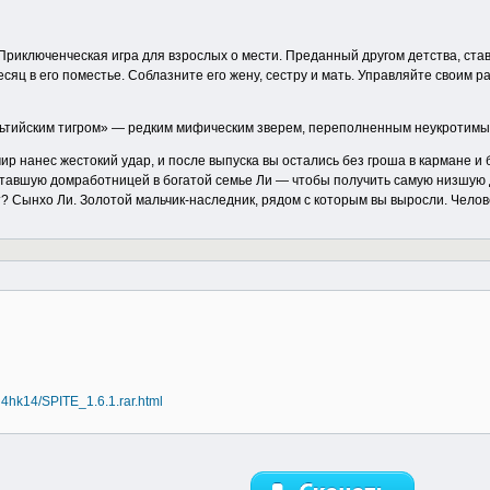
er - Приключенческая игра для взрослых о мести. Преданный другом детства, 
яц в его поместье. Соблазните его жену, сестру и мать. Управляйте своим р
льтийским тигром» — редким мифическим зверем, переполненным неукротим
р нанес жестокий удар, и после выпуска вы остались без гроша в кармане и 
тавшую домработницей в богатой семье Ли — чтобы получить самую низшую
 Сынхо Ли. Золотой мальчик-наследник, рядом с которым вы выросли. Человек
4hk14/SPITE_1.6.1.rar.html