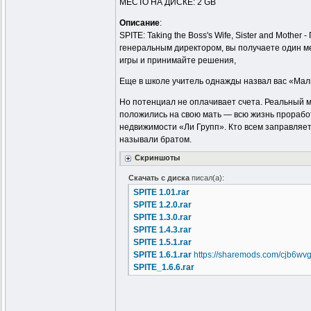
МЕСТО НА ДИСКЕ: 2 GB
Описание
:
SPITE: Taking the Boss's Wife, Sister and Moth
генеральным директором, вы получаете один мес
игры и принимайте решения,
Еще в школе учитель однажды назвал вас «Ма
Но потенциал не оплачивает счета. Реальный ми
положились на свою мать — всю жизнь прорабо
недвижимости «Ли Групп». Кто всем заправляет?
называли братом.
Скриншоты
Скачать с диска
писал(а):
SPITE 1.01.rar
SPITE 1.2.0.rar
SPITE 1.3.0.rar
SPITE 1.4.3.rar
SPITE 1.5.1.rar
SPITE 1.6.1.rar
https://sharemods.com/cjb6wvg
SPITE_1.6.6.rar